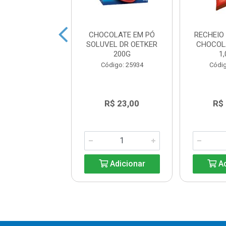
LATE AO LEITE
CHOCOLATE EM PÓ
RECHEIO
IATT 25G
SOLUVEL DR OETKER
CHOCOL
200G
1
digo: 43399
Código: 25934
Códig
R$ 8,39
R$ 23,00
R$
Adicionar
Adicionar
Ad