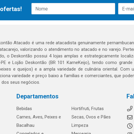
ofertas!
ontão Atacado é uma rede atacadista genuinamente pernambucana
 atacarejo, valorizando o atendimento no atacado e no varejo. Per
o, o Deskontão possui 4 lojas amplas e estrategicamente localiza
PE e Lojão Deskontão (BR 101 KarneKeijo), tendo como grande dif
peixes e queijos) e a ampla variedade de culinária oriental. Com
ciona variedade e preço baixo a famílias e comerciantes, que po
o dos seus negócios.
Departamentos
Fa
Bebidas
Hortifruti, Frutas
Carnes, Aves, Peixes e
Secas, Ovos e Pães
Bacalhau
Limpeza
Congelados e
Mercearia