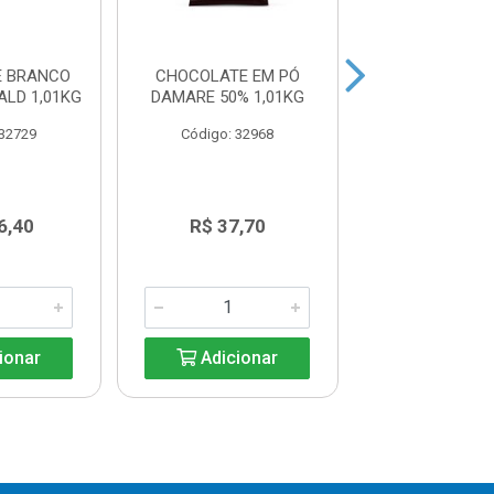
E BRANCO
CHOCOLATE EM PÓ
CHOCOLATE EM
LD 1,01KG
DAMARE 50% 1,01KG
MELKEN CX10X
 32729
Código: 32968
Código: 39
6,40
R$ 37,70
R$ 62,9
ionar
Adicionar
Adicio