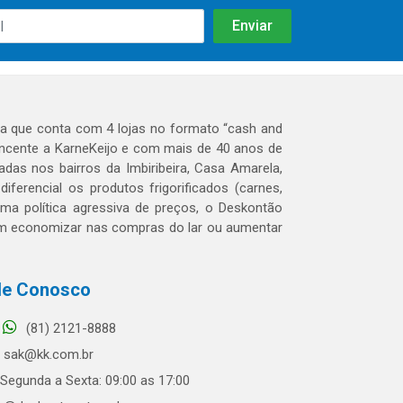
 que conta com 4 lojas no formato “cash and
tencente a KarneKeijo e com mais de 40 anos de
das nos bairros da Imbiribeira, Casa Amarela,
erencial os produtos frigorificados (carnes,
 uma política agressiva de preços, o Deskontão
dem economizar nas compras do lar ou aumentar
le Conosco
(81) 2121-8888
sak@kk.com.br
Segunda a Sexta: 09:00 as 17:00