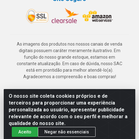
As imagens dos produtos nos nossos canais de venda
digitais possuem caráter meramente ilustrativo. Em
função do nosso grande estoque, estamos em
constante atualização. Em caso de dúvida, nosso SAC
está em prontidão para melhor atendê-lo(a).
Agradecemos a compreensão e boas compras!
O nosso site coleta cookies próprios e de
Deskontão Atacado - Av. Marechal Mascarenhas de Morais, 2471 -
terceiros para proporcionar uma experiência
Imbiribeira - Recife/PE - CEP 51.150-001 - CNPJ 24.150.377/0003-
personalizada ao usuário, apresentar publicidade
57
relevante de acordo com o seu perfil e melhorar a
qualidade do nosso site.
Aceito
Negar não essenciais