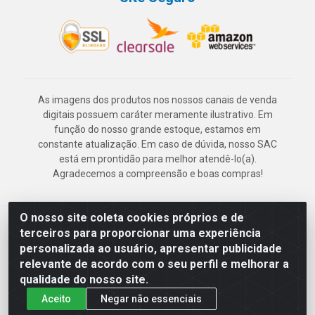
As imagens dos produtos nos nossos canais de venda
digitais possuem caráter meramente ilustrativo. Em
função do nosso grande estoque, estamos em
constante atualização. Em caso de dúvida, nosso SAC
está em prontidão para melhor atendê-lo(a).
Agradecemos a compreensão e boas compras!
O nosso site coleta cookies próprios e de
Deskontão Atacado - Av. Marechal Mascarenhas de Morais, 2471 -
terceiros para proporcionar uma experiência
Imbiribeira - Recife/PE - CEP 51.150-001 - CNPJ 24.150.377/0003-
personalizada ao usuário, apresentar publicidade
57
relevante de acordo com o seu perfil e melhorar a
qualidade do nosso site.
Aceito
Negar não essenciais