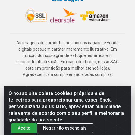
As imagens dos produtos nos nossos canais de venda
digitais possuem caráter meramente ilustrativo. Em
função do nosso grande estoque, estamos em
constante atualização. Em caso de dúvida, nosso SAC
está em prontidão para melhor atendê-lo(a).
Agradecemos a compreensão e boas compras!
O nosso site coleta cookies próprios e de
Deskontão Atacado - Av. Marechal Mascarenhas de Morais, 2471 -
terceiros para proporcionar uma experiência
Imbiribeira - Recife/PE - CEP 51.150-001 - CNPJ 24.150.377/0003-
personalizada ao usuário, apresentar publicidade
57
relevante de acordo com o seu perfil e melhorar a
qualidade do nosso site.
Aceito
Negar não essenciais