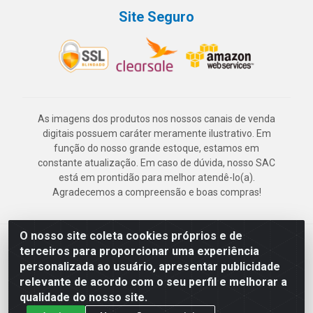
Site Seguro
As imagens dos produtos nos nossos canais de venda
digitais possuem caráter meramente ilustrativo. Em
função do nosso grande estoque, estamos em
constante atualização. Em caso de dúvida, nosso SAC
está em prontidão para melhor atendê-lo(a).
Agradecemos a compreensão e boas compras!
O nosso site coleta cookies próprios e de
Deskontão Atacado - Av. Marechal Mascarenhas de Morais, 2471 -
terceiros para proporcionar uma experiência
Imbiribeira - Recife/PE - CEP 51.150-001 - CNPJ 24.150.377/0003-
personalizada ao usuário, apresentar publicidade
57
relevante de acordo com o seu perfil e melhorar a
qualidade do nosso site.