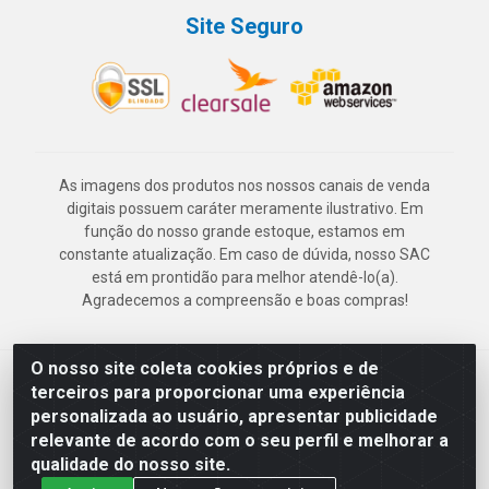
Site Seguro
As imagens dos produtos nos nossos canais de venda
digitais possuem caráter meramente ilustrativo. Em
função do nosso grande estoque, estamos em
constante atualização. Em caso de dúvida, nosso SAC
está em prontidão para melhor atendê-lo(a).
Agradecemos a compreensão e boas compras!
O nosso site coleta cookies próprios e de
Deskontão Atacado - Av. Marechal Mascarenhas de Morais, 2471 -
terceiros para proporcionar uma experiência
Imbiribeira - Recife/PE - CEP 51.150-001 - CNPJ 24.150.377/0003-
personalizada ao usuário, apresentar publicidade
57
relevante de acordo com o seu perfil e melhorar a
qualidade do nosso site.