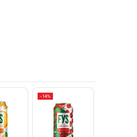
-14%
-16%