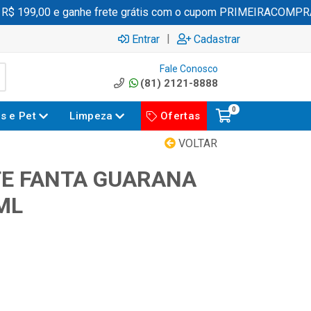
 199,00 e ganhe frete grátis com o cupom PRIMEIRACOMPRA
|
Entrar
Cadastrar
Fale Conosco
(81) 2121-8888
0
es e Pet
Limpeza
Ofertas
VOLTAR
E FANTA GUARANA
ML