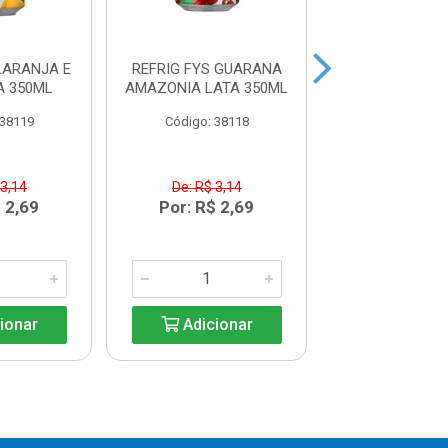
LARANJA E
REFRIG FYS GUARANA
CERVEJA B
A 350ML
AMAZONIA LATA 350ML
CHOPP LATA 
 38119
Código: 38118
Código: 37
 3,14
De: R$ 3,14
De: R$ 5,
 2,69
Por: R$ 2,69
Por: R$ 4
ionar
Adicionar
Adicio