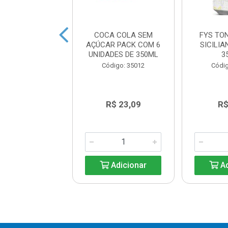
OH! 500ML
COCA COLA SEM
FYS TO
AÇÚCAR PACK COM 6
SICILIA
UNIDADES DE 350ML
3
ódigo: 3446
Código: 35012
Códig
R$ 4,82
R$ 23,09
R$
Adicionar
Adicionar
Ad