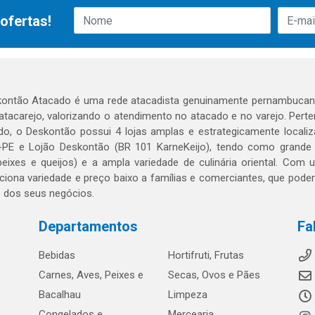
ofertas!
ontão Atacado é uma rede atacadista genuinamente pernambucana
 atacarejo, valorizando o atendimento no atacado e no varejo. Per
o, o Deskontão possui 4 lojas amplas e estrategicamente localiza
PE e Lojão Deskontão (BR 101 KarneKeijo), tendo como grande dif
peixes e queijos) e a ampla variedade de culinária oriental. Com
ciona variedade e preço baixo a famílias e comerciantes, que po
o dos seus negócios.
Departamentos
Fa
Bebidas
Hortifruti, Frutas
Carnes, Aves, Peixes e
Secas, Ovos e Pães
Bacalhau
Limpeza
Congelados e
Mercearia