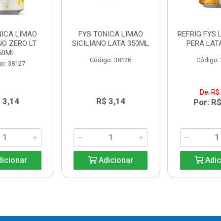
NICA LIMAO
FYS TONICA LIMAO
REFRIG FYS 
NO ZERO LT
SICILIANO LATA 350ML
PERA LAT
50ML
Código: 38126
Código:
o: 38127
De: R$
 3,14
R$ 3,14
Por: R$
icionar
Adicionar
Adic