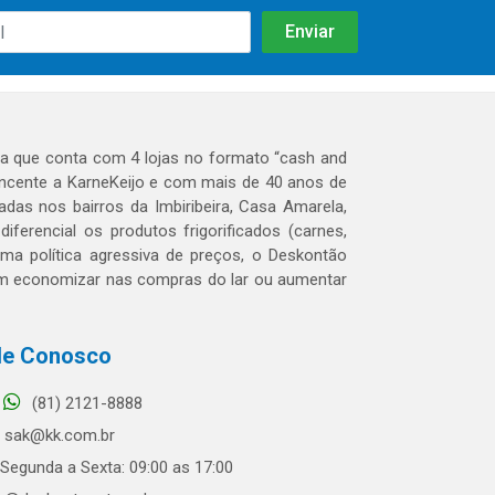
 que conta com 4 lojas no formato “cash and
tencente a KarneKeijo e com mais de 40 anos de
das nos bairros da Imbiribeira, Casa Amarela,
erencial os produtos frigorificados (carnes,
 uma política agressiva de preços, o Deskontão
dem economizar nas compras do lar ou aumentar
le Conosco
(81) 2121-8888
sak@kk.com.br
Segunda a Sexta: 09:00 as 17:00