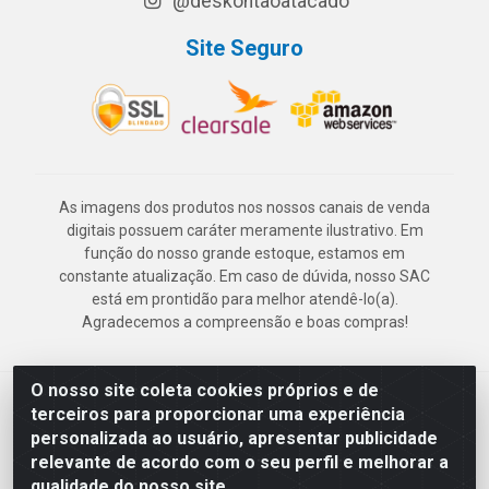
@deskontaoatacado
Site Seguro
As imagens dos produtos nos nossos canais de venda
digitais possuem caráter meramente ilustrativo. Em
função do nosso grande estoque, estamos em
constante atualização. Em caso de dúvida, nosso SAC
está em prontidão para melhor atendê-lo(a).
Agradecemos a compreensão e boas compras!
O nosso site coleta cookies próprios e de
Deskontão Atacado - Av. Marechal Mascarenhas de Morais, 2471 -
terceiros para proporcionar uma experiência
Imbiribeira - Recife/PE - CEP 51.150-001 - CNPJ 24.150.377/0003-
personalizada ao usuário, apresentar publicidade
57
relevante de acordo com o seu perfil e melhorar a
qualidade do nosso site.