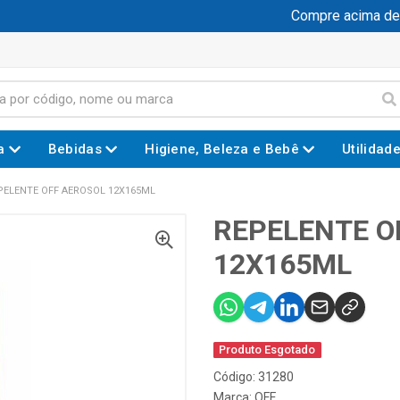
Compre acima de R$
a
Bebidas
Higiene, Beleza e Bebê
Utilidad
PELENTE OFF AEROSOL 12X165ML
REPELENTE O
12X165ML
Produto Esgotado
Código: 31280
Marca:
OFF