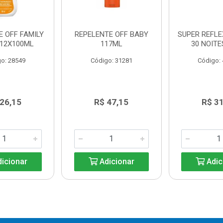
E OFF FAMILY
REPELENTE OFF BABY
SUPER REFLEX
 12X100ML
117ML
30 NOITE
o: 28549
Código: 31281
Código:
 26,15
R$ 47,15
R$ 31
icionar
Adicionar
Adic