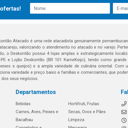
ofertas!
ontão Atacado é uma rede atacadista genuinamente pernambucana
 atacarejo, valorizando o atendimento no atacado e no varejo. Per
o, o Deskontão possui 4 lojas amplas e estrategicamente localiza
PE e Lojão Deskontão (BR 101 KarneKeijo), tendo como grande dif
peixes e queijos) e a ampla variedade de culinária oriental. Com
ciona variedade e preço baixo a famílias e comerciantes, que po
o dos seus negócios.
Departamentos
Fa
Bebidas
Hortifruti, Frutas
Carnes, Aves, Peixes e
Secas, Ovos e Pães
Bacalhau
Limpeza
Congelados e
Mercearia