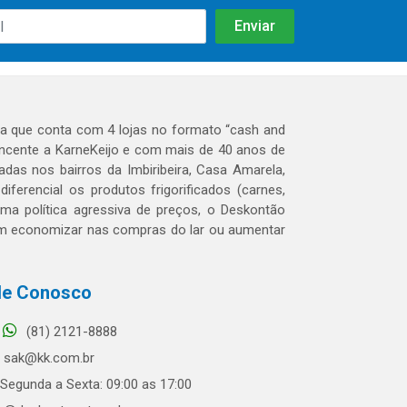
 que conta com 4 lojas no formato “cash and
tencente a KarneKeijo e com mais de 40 anos de
das nos bairros da Imbiribeira, Casa Amarela,
erencial os produtos frigorificados (carnes,
 uma política agressiva de preços, o Deskontão
dem economizar nas compras do lar ou aumentar
le Conosco
(81) 2121-8888
sak@kk.com.br
Segunda a Sexta: 09:00 as 17:00