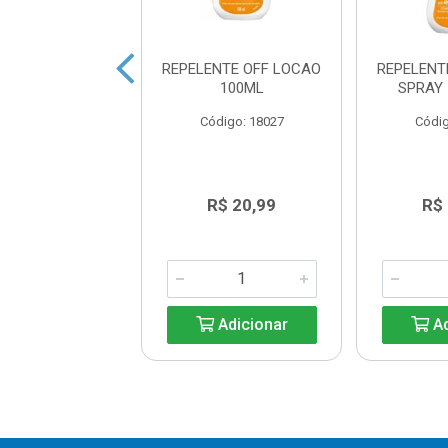
NTE OFF LOCAO
REPELENTE OFF LOCAO
REPELENT
ILY OFERTA
100ML
SPRAY
ECIAL 200ML
Código: 18027
Códig
digo: 43087
R$ 26,15
R$ 20,99
R$
Adicionar
Adicionar
Ad