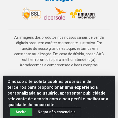
As imagens dos produtos nos nossos canais de venda
digitais possuem caráter meramente ilustrativo. Em
função do nosso grande estoque, estamos em
constante atualização. Em caso de dúvida, nosso SAC
está em prontidão para melhor atendê-lo(a).
Agradecemos a compreensão e boas compras!
O nosso site coleta cookies próprios e de
Deskontão Atacado - Av. Marechal Mascarenhas de Morais, 2471 -
terceiros para proporcionar uma experiência
Imbiribeira - Recife/PE - CEP 51.150-001 - CNPJ 24.150.377/0003-
personalizada ao usuário, apresentar publicidade
57
relevante de acordo com o seu perfil e melhorar a
qualidade do nosso site.
Aceito
Negar não essenciais