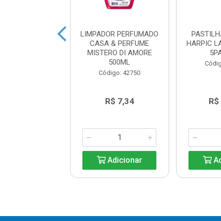
DOR PERFUMADO
LIMPADOR PERFUMADO
PASTILH
A & PERFUME
CASA & PERFUME
HARPIC L
DABLE 500ML
MISTERO DI AMORE
5P
500ML
digo: 42742
Códig
Código: 42750
R$ 7,34
R$ 7,34
R$
Adicionar
Adicionar
Ad