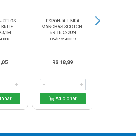
A-PELOS
ESPONJA LIMPA
PATOGEL AD
-BRITE
MANCHAS SCOTCH-
CITRUS REFIL
X3,1M
BRITE C/2UN
ESPECIA
 43315
Código: 43309
Código: 43
4,05
R$ 18,89
R$ 13,6
ionar
Adicionar
Adicio