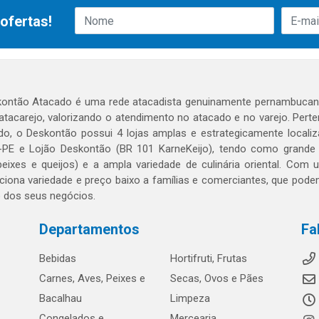
ofertas!
ontão Atacado é uma rede atacadista genuinamente pernambucana
 atacarejo, valorizando o atendimento no atacado e no varejo. Per
o, o Deskontão possui 4 lojas amplas e estrategicamente localiza
PE e Lojão Deskontão (BR 101 KarneKeijo), tendo como grande dif
peixes e queijos) e a ampla variedade de culinária oriental. Com
ciona variedade e preço baixo a famílias e comerciantes, que po
o dos seus negócios.
Departamentos
Fa
Bebidas
Hortifruti, Frutas
Carnes, Aves, Peixes e
Secas, Ovos e Pães
Bacalhau
Limpeza
Congelados e
Mercearia