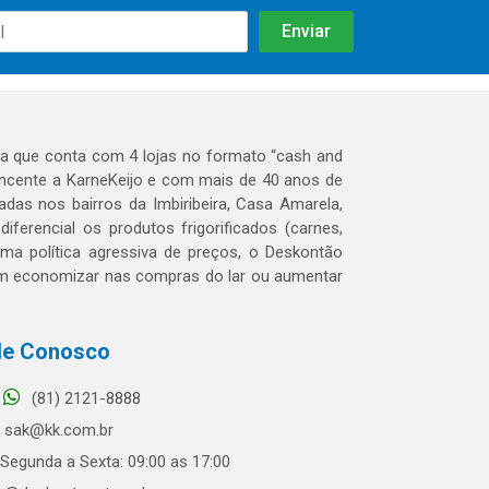
 que conta com 4 lojas no formato “cash and
tencente a KarneKeijo e com mais de 40 anos de
das nos bairros da Imbiribeira, Casa Amarela,
erencial os produtos frigorificados (carnes,
 uma política agressiva de preços, o Deskontão
dem economizar nas compras do lar ou aumentar
le Conosco
(81) 2121-8888
sak@kk.com.br
Segunda a Sexta: 09:00 as 17:00