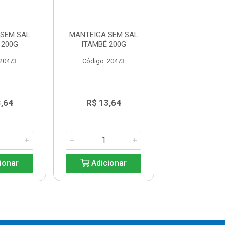
SEM SAL
MANTEIGA SEM SAL
MANTEIGA SE
 200G
ITAMBÉ 200G
ITAMBÉ 2
 20473
Código: 20473
Código: 20
,64
R$ 13,64
R$ 13,6
ionar
Adicionar
Adicio