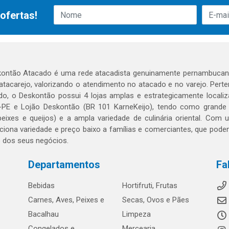
ofertas!
ontão Atacado é uma rede atacadista genuinamente pernambucana
 atacarejo, valorizando o atendimento no atacado e no varejo. Per
o, o Deskontão possui 4 lojas amplas e estrategicamente localiza
PE e Lojão Deskontão (BR 101 KarneKeijo), tendo como grande dif
peixes e queijos) e a ampla variedade de culinária oriental. Com
ciona variedade e preço baixo a famílias e comerciantes, que po
o dos seus negócios.
Departamentos
Fa
Bebidas
Hortifruti, Frutas
Carnes, Aves, Peixes e
Secas, Ovos e Pães
Bacalhau
Limpeza
Congelados e
Mercearia