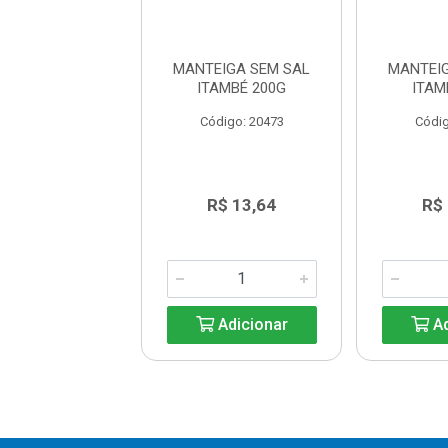
EIGA SEM SAL
MANTEIGA SEM SAL
MANTEI
AMBÉ 200G
ITAMBÉ 200G
ITAM
digo: 20473
Código: 20473
Códig
R$ 13,64
R$ 13,64
R$
Adicionar
Adicionar
Ad