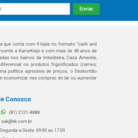
 que conta com 4 lojas no formato “cash and
tencente a KarneKeijo e com mais de 40 anos de
das nos bairros da Imbiribeira, Casa Amarela,
erencial os produtos frigorificados (carnes,
 uma política agressiva de preços, o Deskontão
dem economizar nas compras do lar ou aumentar
le Conosco
(81) 2121-8888
sak@kk.com.br
Segunda a Sexta: 09:00 as 17:00