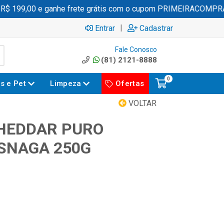
 199,00 e ganhe frete grátis com o cupom PRIMEIRACOMPRA
|
Entrar
Cadastrar
Fale Conosco
(81) 2121-8888
0
es e Pet
Limpeza
Ofertas
VOLTAR
HEDDAR PURO
SNAGA 250G