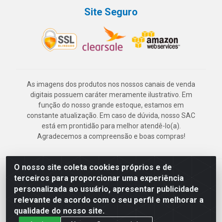
Site Seguro
As imagens dos produtos nos nossos canais de venda
digitais possuem caráter meramente ilustrativo. Em
função do nosso grande estoque, estamos em
constante atualização. Em caso de dúvida, nosso SAC
está em prontidão para melhor atendê-lo(a).
Agradecemos a compreensão e boas compras!
O nosso site coleta cookies próprios e de
Deskontão Atacado - Av. Marechal Mascarenhas de Morais, 2471 -
terceiros para proporcionar uma experiência
Imbiribeira - Recife/PE - CEP 51.150-001 - CNPJ 24.150.377/0003-
personalizada ao usuário, apresentar publicidade
57
relevante de acordo com o seu perfil e melhorar a
qualidade do nosso site.