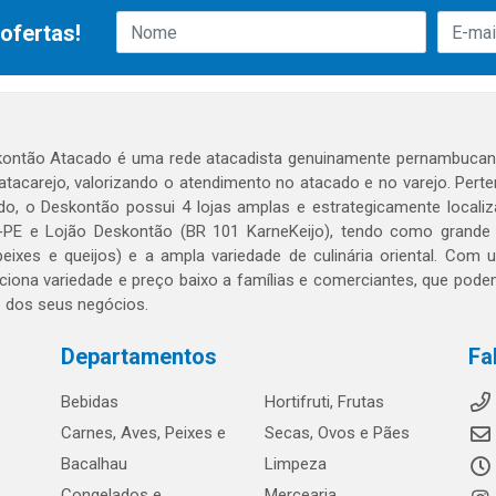
ofertas!
ontão Atacado é uma rede atacadista genuinamente pernambucana
 atacarejo, valorizando o atendimento no atacado e no varejo. Per
o, o Deskontão possui 4 lojas amplas e estrategicamente localiza
PE e Lojão Deskontão (BR 101 KarneKeijo), tendo como grande dif
peixes e queijos) e a ampla variedade de culinária oriental. Com
ciona variedade e preço baixo a famílias e comerciantes, que po
o dos seus negócios.
Departamentos
Fa
Bebidas
Hortifruti, Frutas
Carnes, Aves, Peixes e
Secas, Ovos e Pães
Bacalhau
Limpeza
Congelados e
Mercearia