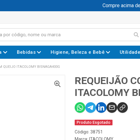
Compre acima de R$
a
Bebidas
Higiene, Beleza e Bebê
Utilidad
M QUEIJO ITACOLOMY BISNAGA400G
REQUEIJÃO C
ITACOLOMY B
Produto Esgotado
Código: 38751
Marca:
ITACOLOMY