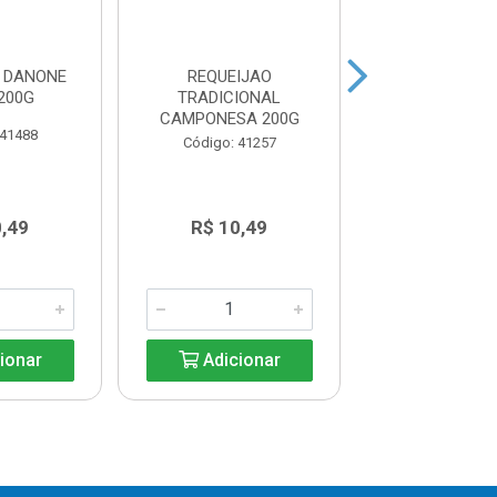
O DANONE
REQUEIJAO
REQUEIJAO CRE
200G
TRADICIONAL
NATVILLE CX1
CAMPONESA 200G
 41488
Código: 41
Código: 41257
0,49
R$ 10,49
R$ 7,8
ionar
Adicionar
Adicio