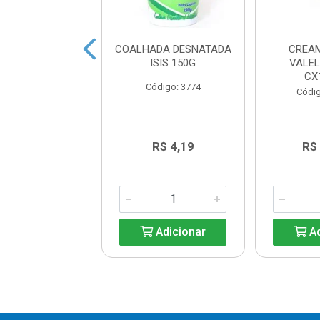
IJÃO CREMOSO
COALHADA DESNATADA
CREA
QUEIJO LIGHT
ISIS 150G
VALEL
UALY 200G
CX
Código: 3774
digo: 33257
Códig
R$ 9,44
R$ 4,19
R$
Adicionar
Adicionar
Ad