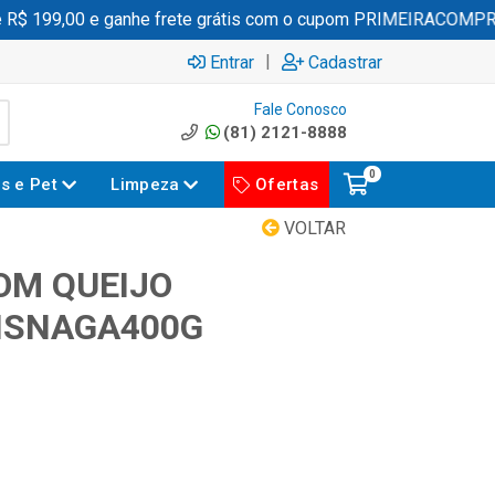
 199,00 e ganhe frete grátis com o cupom PRIMEIRACOMPRA
|
Entrar
Cadastrar
Fale Conosco
(81) 2121-8888
0
es e Pet
Limpeza
Ofertas
VOLTAR
OM QUEIJO
ISNAGA400G