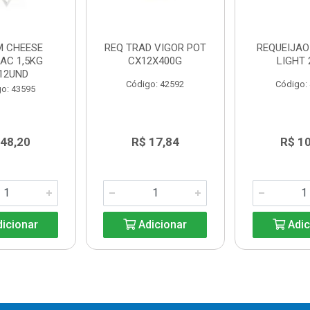
M CHEESE
REQ TRAD VIGOR POT
REQUEIJA
AC 1,5KG
CX12X400G
LIGHT 
12UND
Código: 42592
Código:
o: 43595
 48,20
R$ 17,84
R$ 1
icionar
Adicionar
Adic