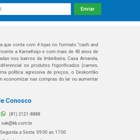
 que conta com 4 lojas no formato “cash and
tencente a KarneKeijo e com mais de 40 anos de
das nos bairros da Imbiribeira, Casa Amarela,
erencial os produtos frigorificados (carnes,
 uma política agressiva de preços, o Deskontão
dem economizar nas compras do lar ou aumentar
le Conosco
(81) 2121-8888
sak@kk.com.br
Segunda a Sexta: 09:00 as 17:00