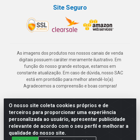
Site Seguro
As imagens dos produtos nos nossos canais de venda
digitais possuem caráter meramente ilustrativo. Em
função do nosso grande estoque, estamos em
constante atualização. Em caso de dúvida, nosso SAC
está em prontidão para melhor atendê-lo(a).
Agradecemos a compreensão e boas compras!
O nosso site coleta cookies próprios e de
Deskontão Atacado - Av. Marechal Mascarenhas de Morais, 2471 -
terceiros para proporcionar uma experiência
Imbiribeira - Recife/PE - CEP 51.150-001 - CNPJ 24.150.377/0003-
personalizada ao usuário, apresentar publicidade
57
relevante de acordo com o seu perfil e melhorar a
qualidade do nosso site.