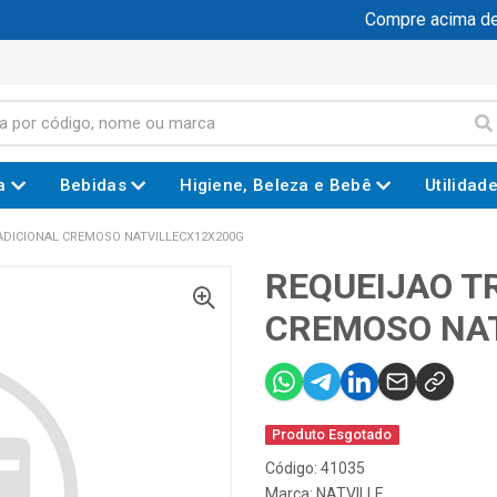
Compre acima de R
a
Bebidas
Higiene, Beleza e Bebê
Utilidad
ADICIONAL CREMOSO NATVILLECX12X200G
REQUEIJAO T
CREMOSO NAT
Produto Esgotado
Código: 41035
Marca:
NATVILLE