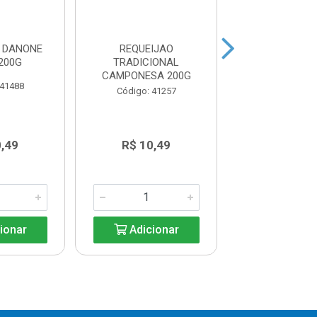
O DANONE
REQUEIJAO
REQUEIJAO CRE
200G
TRADICIONAL
NATVILLE CX1
CAMPONESA 200G
 41488
Código: 41
Código: 41257
0,49
R$ 10,49
R$ 7,8
ionar
Adicionar
Adicio