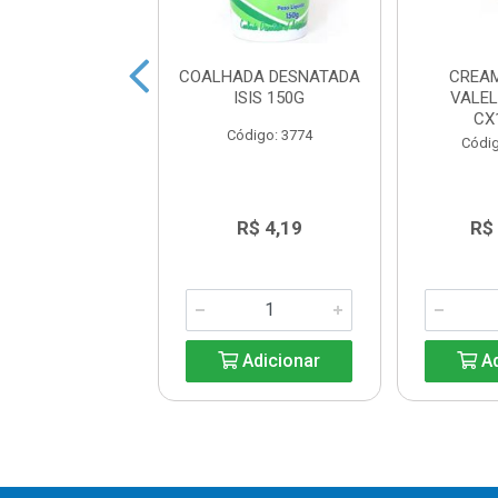
IJÃO CREMOSO
COALHADA DESNATADA
CREA
QUEIJO LIGHT
ISIS 150G
VALEL
UALY 200G
CX
Código: 3774
digo: 33257
Códig
R$ 9,44
R$ 4,19
R$
Adicionar
Adicionar
Ad