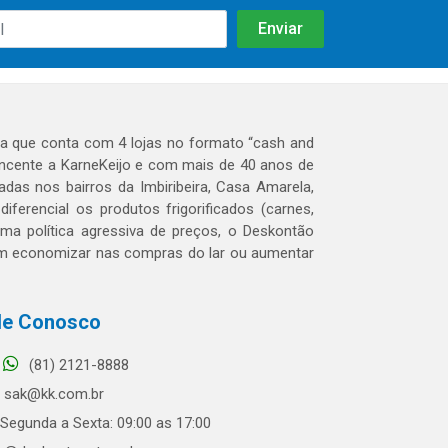
 que conta com 4 lojas no formato “cash and
tencente a KarneKeijo e com mais de 40 anos de
das nos bairros da Imbiribeira, Casa Amarela,
erencial os produtos frigorificados (carnes,
 uma política agressiva de preços, o Deskontão
dem economizar nas compras do lar ou aumentar
le Conosco
(81) 2121-8888
sak@kk.com.br
Segunda a Sexta: 09:00 as 17:00