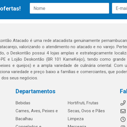
ofertas!
ontão Atacado é uma rede atacadista genuinamente pernambucana
 atacarejo, valorizando o atendimento no atacado e no varejo. Per
o, o Deskontão possui 4 lojas amplas e estrategicamente localiza
PE e Lojão Deskontão (BR 101 KarneKeijo), tendo como grande dif
peixes e queijos) e a ampla variedade de culinária oriental. Com
ciona variedade e preço baixo a famílias e comerciantes, que po
o dos seus negócios.
Departamentos
Fa
Bebidas
Hortifruti, Frutas
Carnes, Aves, Peixes e
Secas, Ovos e Pães
Bacalhau
Limpeza
Congelados e
Mercearia