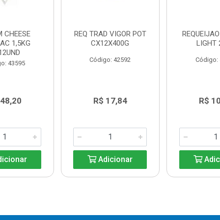
M CHEESE
REQ TRAD VIGOR POT
REQUEIJA
AC 1,5KG
CX12X400G
LIGHT 
12UND
Código: 42592
Código:
o: 43595
 48,20
R$ 17,84
R$ 1
icionar
Adicionar
Adic