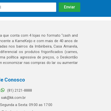
 que conta com 4 lojas no formato “cash and
tencente a KarneKeijo e com mais de 40 anos de
das nos bairros da Imbiribeira, Casa Amarela,
erencial os produtos frigorificados (carnes,
 uma política agressiva de preços, o Deskontão
dem economizar nas compras do lar ou aumentar
le Conosco
(81) 2121-8888
sak@kk.com.br
Segunda a Sexta: 09:00 as 17:00