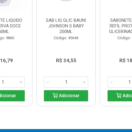
TE LIQUIDO
SAB LIQ GLIC BAUNI
SABONETE 
ERVA DOCE
JOHNSON S BABY
REFIL PRO
50ML
200ML
GLICERINA
go: 9866
Código: 45646
Código:
 16,79
R$ 34,55
R$ 1
icionar
Adicionar
Adic