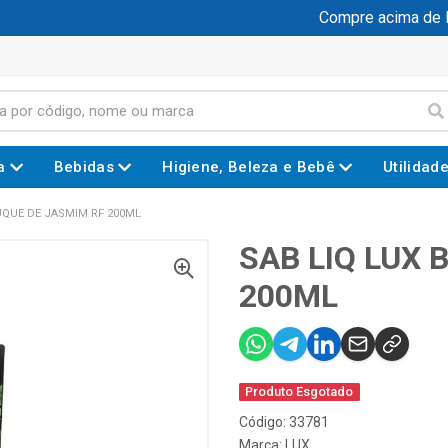
Compre acima de R$ 
a
Bebidas
Higiene, Beleza e Bebê
Utilidad
UQUE DE JASMIM RF 200ML
SAB LIQ LUX 
200ML
Produto Esgotado
Código: 33781
Marca:
LUX