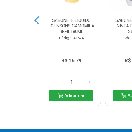
NETE LIQUIDO
SABONETE LIQUIDO
SABONE
CA ERVA DOCE
JOHNSONS CAMOMILA
NIVEA 
ZULPET 5L
REFIL180ML
2
digo: 43125
Código: 41574
Códi
R$ 16,79
R$ 16,79
R$
Adicionar
Adicionar
Ad