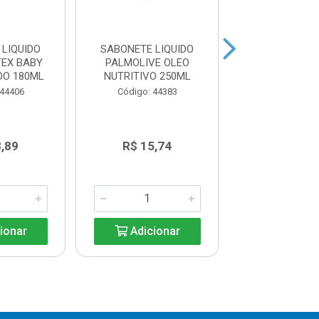
LIQUIDO
SABONETE LIQUIDO
SABONETE LI
TEX BABY
PALMOLIVE OLEO
PALMOLIVE NU
DO 180ML
NUTRITIVO 250ML
250ML
 44406
Código: 44383
Código: 44
8,89
R$ 15,74
R$ 15,7
ionar
Adicionar
Adicio