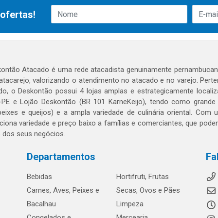
ofertas!
ontão Atacado é uma rede atacadista genuinamente pernambucana
 atacarejo, valorizando o atendimento no atacado e no varejo. Per
o, o Deskontão possui 4 lojas amplas e estrategicamente localiza
PE e Lojão Deskontão (BR 101 KarneKeijo), tendo como grande dif
peixes e queijos) e a ampla variedade de culinária oriental. Com
ciona variedade e preço baixo a famílias e comerciantes, que po
o dos seus negócios.
Departamentos
Fa
Bebidas
Hortifruti, Frutas
Carnes, Aves, Peixes e
Secas, Ovos e Pães
Bacalhau
Limpeza
Congelados e
Mercearia