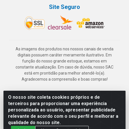
Site Seguro
As imagens dos produtos nos nossos canais de venda
digitais possuem caráter meramente ilustrativo. Em
função do nosso grande estoque, estamos em
constante atualização. Em caso de dúvida, nosso SAC
está em prontidão para melhor atendê-lo(a).
Agradecemos a compreensão e boas compras!
O nosso site coleta cookies próprios e de
Deskontão Atacado - Av. Marechal Mascarenhas de Morais, 2471 -
terceiros para proporcionar uma experiência
Imbiribeira - Recife/PE - CEP 51.150-001 - CNPJ 24.150.377/0003-
personalizada ao usuário, apresentar publicidade
57
relevante de acordo com o seu perfil e melhorar a
qualidade do nosso site.