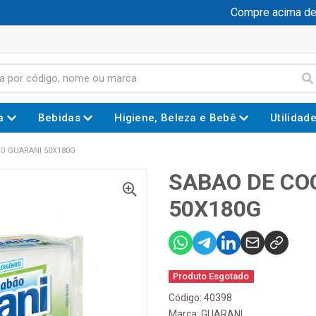
Compre acima de R$
a
Bebidas
Higiene, Beleza e Bebê
Utilidad
O GUARANI 50X180G
SABAO DE CO
50X180G
Produto Esgotado
Código: 40398
Marca:
GUARANI