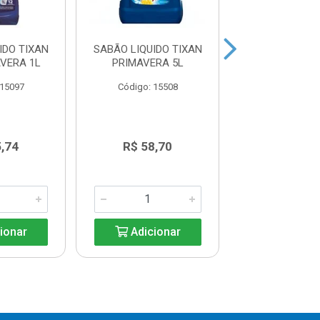
IDO TIXAN
SABÃO LIQUIDO TIXAN
SABÃO LIQ
VERA 1L
PRIMAVERA 5L
BRILHANTE
 15097
Código: 15508
Código: 15
5,74
R$ 58,70
R$ 39,8
ionar
Adicionar
Adicio