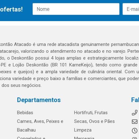
ofertas!
ontão Atacado é uma rede atacadista genuinamente pernambucana
 atacarejo, valorizando o atendimento no atacado e no varejo. Per
o, o Deskontão possui 4 lojas amplas e estrategicamente localiza
PE e Lojão Deskontão (BR 101 KarneKeijo), tendo como grande dif
peixes e queijos) e a ampla variedade de culinária oriental. Com
ciona variedade e preço baixo a famílias e comerciantes, que po
o dos seus negócios.
Departamentos
Fa
Bebidas
Hortifruti, Frutas
Carnes, Aves, Peixes e
Secas, Ovos e Pães
Bacalhau
Limpeza
Congelados e
Mercearia