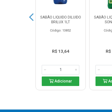
 LIQUIDO URCA
SABÃO LIQUIDO DILUIDO
SABÃO LIQ
VERDE 3L
BRILUX 1LT
SON
digo: 20413
Código: 13852
Códig
R$ 18,89
R$ 13,64
R$
Adicionar
Adicionar
Ad