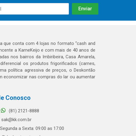
 que conta com 4 lojas no formato “cash and
tencente a KarneKeijo e com mais de 40 anos de
das nos bairros da Imbiribeira, Casa Amarela,
erencial os produtos frigorificados (carnes,
 uma política agressiva de preços, o Deskontão
dem economizar nas compras do lar ou aumentar
le Conosco
(81) 2121-8888
sak@kk.com.br
Segunda a Sexta: 09:00 as 17:00