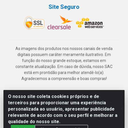
Site Seguro
As imagens dos produtos nos nossos canais de venda
digitais possuem caráter meramente ilustrativo. Em
função do nosso grande estoque, estamos em
constante atualização. Em caso de dúvida, nosso SAC
está em prontidão para melhor atendê-lo(a).
Agradecemos a compreensão e boas compras!
O nosso site coleta cookies próprios e de
Deskontão Atacado - Av. Marechal Mascarenhas de Morais, 2471 -
terceiros para proporcionar uma experiência
Imbiribeira - Recife/PE - CEP 51.150-001 - CNPJ 24.150.377/0003-
personalizada ao usuário, apresentar publicidade
57
relevante de acordo com o seu perfil e melhorar a
qualidade do nosso site.