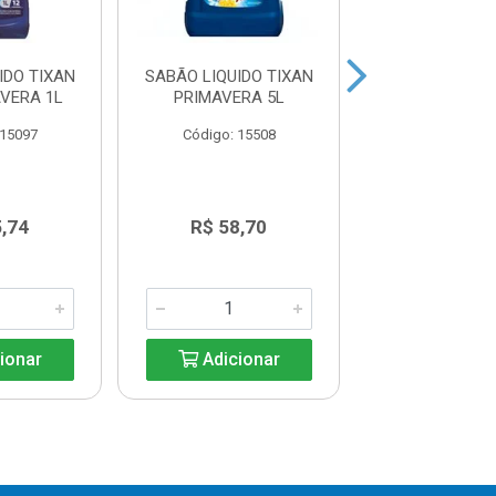
IDO TIXAN
SABÃO LIQUIDO TIXAN
SABÃO LIQ
VERA 1L
PRIMAVERA 5L
BRILHANTE
 15097
Código: 15508
Código: 15
5,74
R$ 58,70
R$ 39,8
ionar
Adicionar
Adicio