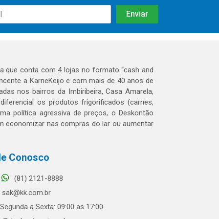
 que conta com 4 lojas no formato “cash and
tencente a KarneKeijo e com mais de 40 anos de
das nos bairros da Imbiribeira, Casa Amarela,
erencial os produtos frigorificados (carnes,
 uma política agressiva de preços, o Deskontão
dem economizar nas compras do lar ou aumentar
le Conosco
(81) 2121-8888
sak@kk.com.br
Segunda a Sexta: 09:00 as 17:00