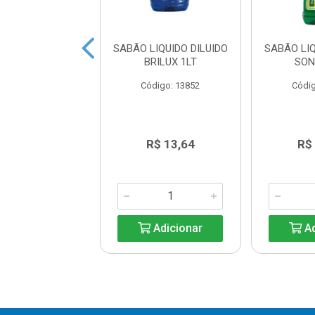
 LIQUIDO URCA
SABÃO LIQUIDO DILUIDO
SABÃO LIQ
VERDE 3L
BRILUX 1LT
SON
digo: 20413
Código: 13852
Códig
R$ 18,89
R$ 13,64
R$
Adicionar
Adicionar
Ad