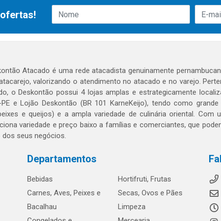
ofertas!
ontão Atacado é uma rede atacadista genuinamente pernambucana
 atacarejo, valorizando o atendimento no atacado e no varejo. Per
o, o Deskontão possui 4 lojas amplas e estrategicamente localiza
PE e Lojão Deskontão (BR 101 KarneKeijo), tendo como grande dif
peixes e queijos) e a ampla variedade de culinária oriental. Com
ciona variedade e preço baixo a famílias e comerciantes, que po
o dos seus negócios.
Departamentos
Fa
Bebidas
Hortifruti, Frutas
Carnes, Aves, Peixes e
Secas, Ovos e Pães
Bacalhau
Limpeza
Congelados e
Mercearia