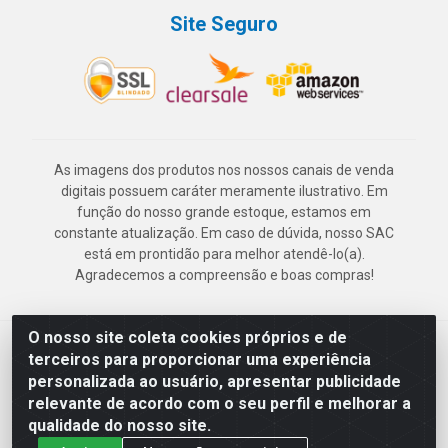
Site Seguro
As imagens dos produtos nos nossos canais de venda
digitais possuem caráter meramente ilustrativo. Em
função do nosso grande estoque, estamos em
constante atualização. Em caso de dúvida, nosso SAC
está em prontidão para melhor atendê-lo(a).
Agradecemos a compreensão e boas compras!
O nosso site coleta cookies próprios e de
Deskontão Atacado - Av. Marechal Mascarenhas de Morais, 2471 -
terceiros para proporcionar uma experiência
Imbiribeira - Recife/PE - CEP 51.150-001 - CNPJ 24.150.377/0003-
personalizada ao usuário, apresentar publicidade
57
relevante de acordo com o seu perfil e melhorar a
qualidade do nosso site.