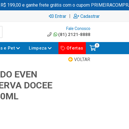
 199,00 e ganhe frete grátis com o cupom PRIMEIRACOMPRA
|
Entrar
Cadastrar
Fale Conosco
(81) 2121-8888
0
es e Pet
Limpeza
Ofertas
VOLTAR
IDO EVEN
ERVA DOCEE
50ML