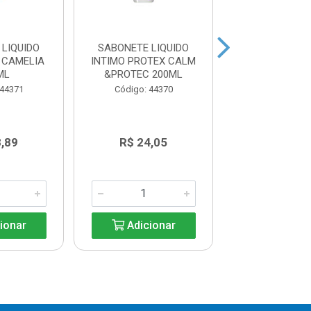
LIQUIDO
SABONETE LIQUIDO
SABONETE LI
 CAMELIA
INTIMO PROTEX CALM
INTIMO PR
ML
&PROTEC 200ML
DELICATEC
PROMOCIONAL 
 44371
Código: 44370
Código: 44
8,89
R$ 24,05
R$ 24,0
ionar
Adicionar
Adicio