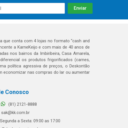
 que conta com 4 lojas no formato “cash and
tencente a KarneKeijo e com mais de 40 anos de
das nos bairros da Imbiribeira, Casa Amarela,
erencial os produtos frigorificados (carnes,
 uma política agressiva de preços, o Deskontão
dem economizar nas compras do lar ou aumentar
le Conosco
(81) 2121-8888
sak@kk.com.br
Segunda a Sexta: 09:00 as 17:00