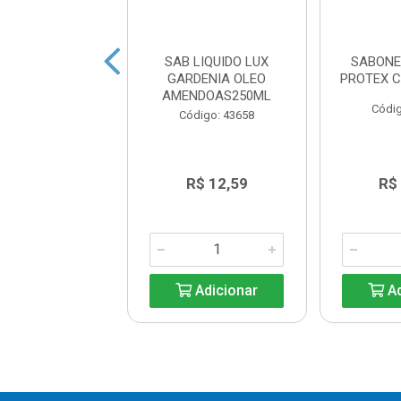
NETE LIQUIDO
SAB LIQUIDO LUX
SABONE
ONS CAMOMILA
GARDENIA OLEO
PROTEX 
400ML
AMENDOAS250ML
Códig
digo: 41569
Código: 43658
R$ 39,80
R$ 12,59
R$
Adicionar
Adicionar
Ad