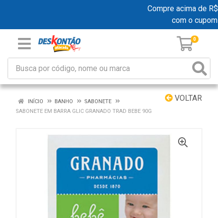
Compre acima de R$ 19
com o cupom
0
VOLTAR
INÍCIO
BANHO
SABONETE
SABONETE EM BARRA GLIC GRANADO TRAD BEBE 90G