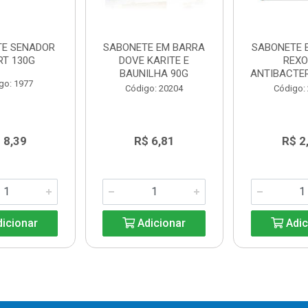
TE SENADOR
SABONETE EM BARRA
SABONETE 
RT 130G
DOVE KARITE E
REX
BAUNILHA 90G
ANTIBACTE
go: 1977
Código: 20204
Código:
 8,39
R$ 6,81
R$ 2
icionar
Adicionar
Adic