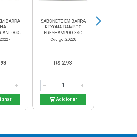
EM BARRA
SABONETE EM BARRA
SABONETE EM
ONA
REXONA BAMBOO
REXONA OR
RIANO 84G
FRESHAMPOO 84G
FRESHAMPO
 20227
Código: 20228
Código: 20
,93
R$ 2,93
R$ 2,9
ionar
Adicionar
Adicio