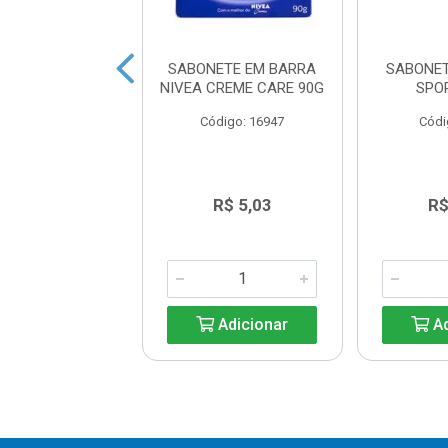
ETE EM BARRA
SABONETE EM BARRA
SABONE
EX AVEIA 85G
NIVEA CREME CARE 90G
SPO
digo: 23077
Código: 16947
Códi
R$ 4,19
R$ 5,03
R$
Adicionar
Adicionar
Ad