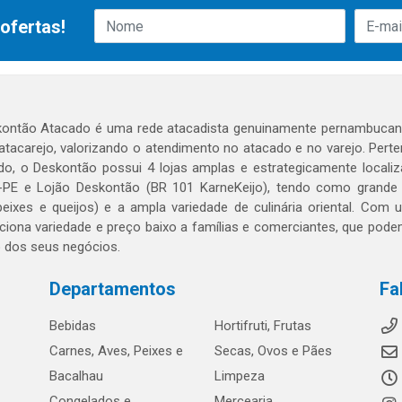
ofertas!
ontão Atacado é uma rede atacadista genuinamente pernambucana
 atacarejo, valorizando o atendimento no atacado e no varejo. Per
o, o Deskontão possui 4 lojas amplas e estrategicamente localiza
PE e Lojão Deskontão (BR 101 KarneKeijo), tendo como grande dif
peixes e queijos) e a ampla variedade de culinária oriental. Com
ciona variedade e preço baixo a famílias e comerciantes, que po
o dos seus negócios.
Departamentos
Fa
Bebidas
Hortifruti, Frutas
Carnes, Aves, Peixes e
Secas, Ovos e Pães
Bacalhau
Limpeza
Congelados e
Mercearia