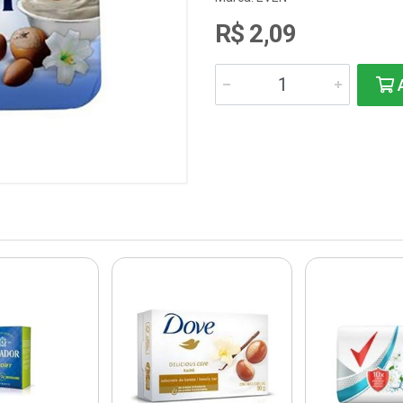
R$ 2,09
A