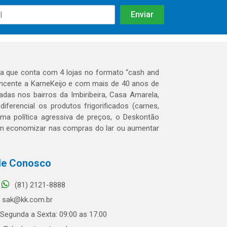
 que conta com 4 lojas no formato “cash and
tencente a KarneKeijo e com mais de 40 anos de
das nos bairros da Imbiribeira, Casa Amarela,
erencial os produtos frigorificados (carnes,
 uma política agressiva de preços, o Deskontão
dem economizar nas compras do lar ou aumentar
le Conosco
(81) 2121-8888
sak@kk.com.br
Segunda a Sexta: 09:00 as 17:00