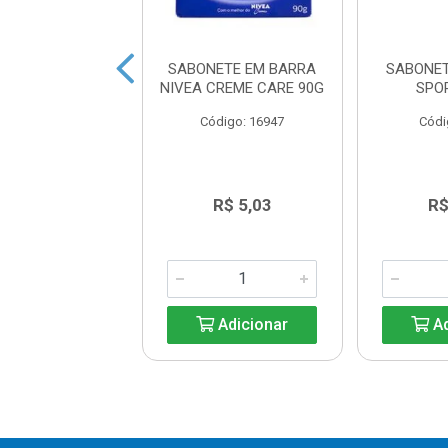
ETE EM BARRA
SABONETE EM BARRA
SABONE
EX AVEIA 85G
NIVEA CREME CARE 90G
SPO
digo: 23077
Código: 16947
Códi
R$ 4,19
R$ 5,03
R$
Adicionar
Adicionar
Ad