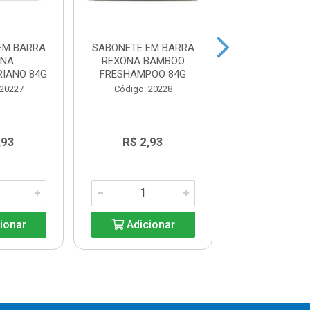
EM BARRA
SABONETE EM BARRA
SABONETE EM
ONA
REXONA BAMBOO
REXONA OR
RIANO 84G
FRESHAMPOO 84G
FRESHAMPO
 20227
Código: 20228
Código: 20
,93
R$ 2,93
R$ 2,9
ionar
Adicionar
Adicio