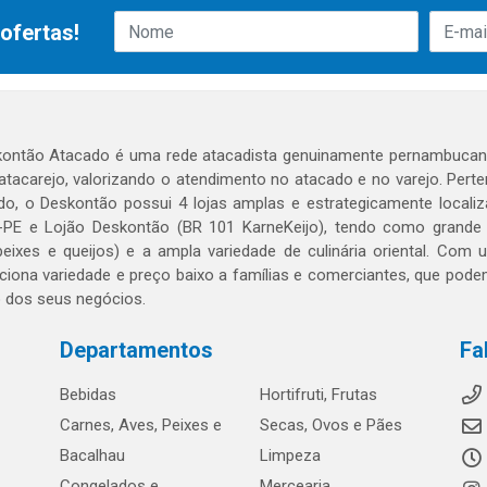
ofertas!
ontão Atacado é uma rede atacadista genuinamente pernambucana
 atacarejo, valorizando o atendimento no atacado e no varejo. Per
o, o Deskontão possui 4 lojas amplas e estrategicamente localiza
PE e Lojão Deskontão (BR 101 KarneKeijo), tendo como grande dif
peixes e queijos) e a ampla variedade de culinária oriental. Com
ciona variedade e preço baixo a famílias e comerciantes, que po
o dos seus negócios.
Departamentos
Fa
Bebidas
Hortifruti, Frutas
Carnes, Aves, Peixes e
Secas, Ovos e Pães
Bacalhau
Limpeza
Congelados e
Mercearia