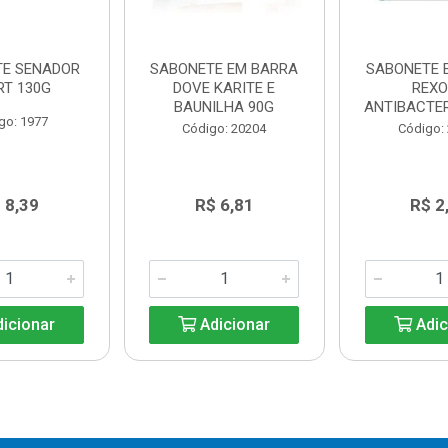
TE SENADOR
SABONETE EM BARRA
SABONETE 
RT 130G
DOVE KARITE E
REX
BAUNILHA 90G
ANTIBACTE
go: 1977
Código: 20204
Código:
 8,39
R$ 6,81
R$ 2
icionar
Adicionar
Adic