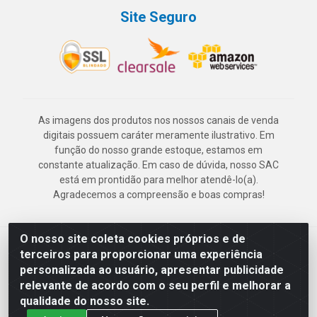
Site Seguro
As imagens dos produtos nos nossos canais de venda
digitais possuem caráter meramente ilustrativo. Em
função do nosso grande estoque, estamos em
constante atualização. Em caso de dúvida, nosso SAC
está em prontidão para melhor atendê-lo(a).
Agradecemos a compreensão e boas compras!
O nosso site coleta cookies próprios e de
Deskontão Atacado - Av. Marechal Mascarenhas de Morais, 2471 -
terceiros para proporcionar uma experiência
Imbiribeira - Recife/PE - CEP 51.150-001 - CNPJ 24.150.377/0003-
personalizada ao usuário, apresentar publicidade
57
relevante de acordo com o seu perfil e melhorar a
qualidade do nosso site.