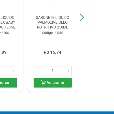
LIQUIDO
SABONETE LIQUIDO
SABONETE LI
TEX BABY
PALMOLIVE OLEO
PALMOLIVE NU
DO 180ML
NUTRITIVO 250ML
250ML
 44406
Código: 44383
Código: 44
8,89
R$ 15,74
R$ 15,7
ionar
Adicionar
Adicio