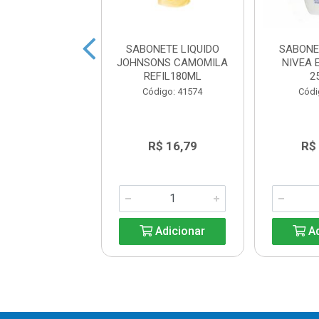
NETE LIQUIDO
SABONETE LIQUIDO
SABONE
CA ERVA DOCE
JOHNSONS CAMOMILA
NIVEA 
ZULPET 5L
REFIL180ML
2
digo: 43125
Código: 41574
Códi
R$ 16,79
R$ 16,79
R$
Adicionar
Adicionar
Ad