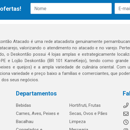
ofertas!
ontão Atacado é uma rede atacadista genuinamente pernambucana
 atacarejo, valorizando o atendimento no atacado e no varejo. Per
o, o Deskontão possui 4 lojas amplas e estrategicamente localiza
PE e Lojão Deskontão (BR 101 KarneKeijo), tendo como grande dif
peixes e queijos) e a ampla variedade de culinária oriental. Com
ciona variedade e preço baixo a famílias e comerciantes, que po
o dos seus negócios.
Departamentos
Fa
Bebidas
Hortifruti, Frutas
Carnes, Aves, Peixes e
Secas, Ovos e Pães
Bacalhau
Limpeza
Congelados e
Mercearia