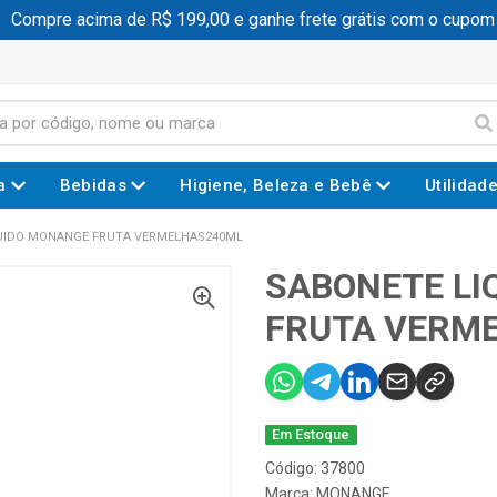
ompre acima de R$ 199,00 e ganhe frete grátis com o cupom
a
Bebidas
Higiene, Beleza e Bebê
Utilidad
UIDO MONANGE FRUTA VERMELHAS240ML
SABONETE LI
FRUTA VERM
Em Estoque
Código: 37800
Marca:
MONANGE