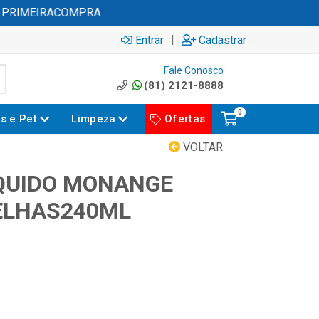
 PRIMEIRACOMPRA
|
Entrar
Cadastrar
Fale Conosco
(81) 2121-8888
0
es e Pet
Limpeza
Ofertas
VOLTAR
QUIDO MONANGE
ELHAS240ML