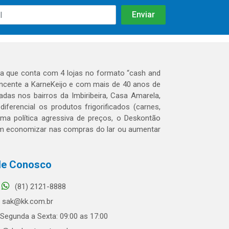
 que conta com 4 lojas no formato “cash and
tencente a KarneKeijo e com mais de 40 anos de
das nos bairros da Imbiribeira, Casa Amarela,
erencial os produtos frigorificados (carnes,
 uma política agressiva de preços, o Deskontão
dem economizar nas compras do lar ou aumentar
le Conosco
(81) 2121-8888
sak@kk.com.br
Segunda a Sexta: 09:00 as 17:00