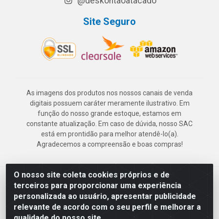
@deskontaoatacado
Site Seguro
As imagens dos produtos nos nossos canais de venda
digitais possuem caráter meramente ilustrativo. Em
função do nosso grande estoque, estamos em
constante atualização. Em caso de dúvida, nosso SAC
está em prontidão para melhor atendê-lo(a).
Agradecemos a compreensão e boas compras!
O nosso site coleta cookies próprios e de
Deskontão Atacado - Av. Marechal Mascarenhas de Morais, 2471 -
terceiros para proporcionar uma experiência
Imbiribeira - Recife/PE - CEP 51.150-001 - CNPJ 24.150.377/0003-
personalizada ao usuário, apresentar publicidade
57
relevante de acordo com o seu perfil e melhorar a
qualidade do nosso site.