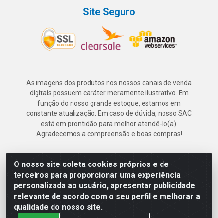
Site Seguro
As imagens dos produtos nos nossos canais de venda
digitais possuem caráter meramente ilustrativo. Em
função do nosso grande estoque, estamos em
constante atualização. Em caso de dúvida, nosso SAC
está em prontidão para melhor atendê-lo(a).
Agradecemos a compreensão e boas compras!
O nosso site coleta cookies próprios e de
Deskontão Atacado - Av. Marechal Mascarenhas de Morais, 2471 -
terceiros para proporcionar uma experiência
Imbiribeira - Recife/PE - CEP 51.150-001 - CNPJ 24.150.377/0003-
personalizada ao usuário, apresentar publicidade
57
relevante de acordo com o seu perfil e melhorar a
qualidade do nosso site.