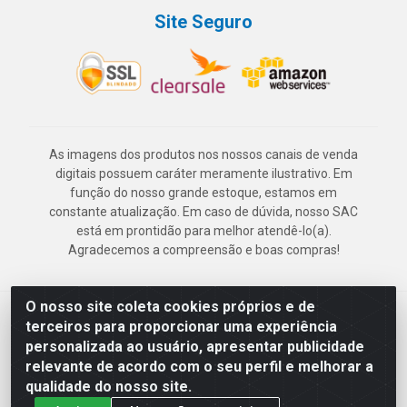
Site Seguro
As imagens dos produtos nos nossos canais de venda
digitais possuem caráter meramente ilustrativo. Em
função do nosso grande estoque, estamos em
constante atualização. Em caso de dúvida, nosso SAC
está em prontidão para melhor atendê-lo(a).
Agradecemos a compreensão e boas compras!
O nosso site coleta cookies próprios e de
Deskontão Atacado - Av. Marechal Mascarenhas de Morais, 2471 -
terceiros para proporcionar uma experiência
Imbiribeira - Recife/PE - CEP 51.150-001 - CNPJ 24.150.377/0003-
personalizada ao usuário, apresentar publicidade
57
relevante de acordo com o seu perfil e melhorar a
qualidade do nosso site.