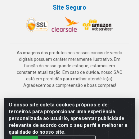
Site Seguro
As imagens dos produtos nos nossos canais de venda
digitais possuem caráter meramente ilustrativo. Em
função do nosso grande estoque, estamos em
constante atualização. Em caso de dúvida, nosso SAC
está em prontidão para melhor atendê-lo(a).
Agradecemos a compreensão e boas compras!
O nosso site coleta cookies próprios e de
Deskontão Atacado - Av. Marechal Mascarenhas de Morais, 2471 -
terceiros para proporcionar uma experiência
Imbiribeira - Recife/PE - CEP 51.150-001 - CNPJ 24.150.377/0003-
personalizada ao usuário, apresentar publicidade
57
relevante de acordo com o seu perfil e melhorar a
qualidade do nosso site.