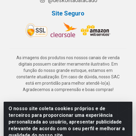
@deskontaoatacado
Site Seguro
As imagens dos produtos nos nossos canais de venda
digitais possuem caráter meramente ilustrativo. Em
função do nosso grande estoque, estamos em
constante atualização. Em caso de dúvida, nosso SAC
está em prontidão para melhor atendê-lo(a).
Agradecemos a compreensão e boas compras!
O nosso site coleta cookies próprios e de
Deskontão Atacado - Av. Marechal Mascarenhas de Morais, 2471 -
terceiros para proporcionar uma experiência
Imbiribeira - Recife/PE - CEP 51.150-001 - CNPJ 24.150.377/0003-
personalizada ao usuário, apresentar publicidade
57
relevante de acordo com o seu perfil e melhorar a
qualidade do nosso site.