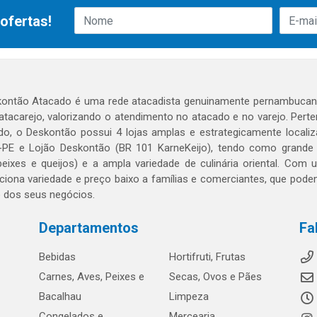
ofertas!
ontão Atacado é uma rede atacadista genuinamente pernambucana
 atacarejo, valorizando o atendimento no atacado e no varejo. Per
o, o Deskontão possui 4 lojas amplas e estrategicamente localiza
PE e Lojão Deskontão (BR 101 KarneKeijo), tendo como grande dif
peixes e queijos) e a ampla variedade de culinária oriental. Com
ciona variedade e preço baixo a famílias e comerciantes, que po
o dos seus negócios.
Departamentos
Fa
Bebidas
Hortifruti, Frutas
Carnes, Aves, Peixes e
Secas, Ovos e Pães
Bacalhau
Limpeza
Congelados e
Mercearia