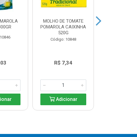
OMAROLA
MOLHO DE TOMATE
MOLHO PARA 
300GR
POMAROLA CAIXINHA
PARMESÃO J
520G
250G
 10846
Código: 10848
Código: 11
,03
R$ 7,34
R$ 12,5
ionar
Adicionar
Adicio