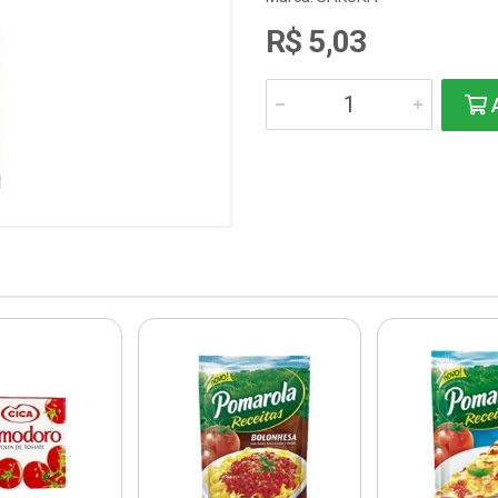
R$ 5,03
A