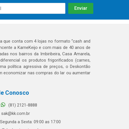
 que conta com 4 lojas no formato “cash and
tencente a KarneKeijo e com mais de 40 anos de
das nos bairros da Imbiribeira, Casa Amarela,
erencial os produtos frigorificados (carnes,
 uma política agressiva de preços, o Deskontão
dem economizar nas compras do lar ou aumentar
le Conosco
(81) 2121-8888
sak@kk.com.br
Segunda a Sexta: 09:00 as 17:00