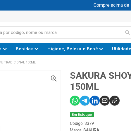
Compre acima de R$ 
a
Bebidas
Higiene, Beleza e Bebê
Utilidad
U TRADICIONAL 150ML
SAKURA SHOY
150ML
Em Estoque
Código: 3379
Marca:
SAKURA