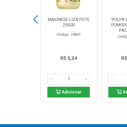
 SALADA LIZA
MAIONESE LIZA POTE
POLPA 
 CX12X234ML
250GR
POMOD
PAC
digo: 14495
Código: 10835
Códig
R$ 11,54
R$ 5,24
R$
Adicionar
Adicionar
Ad