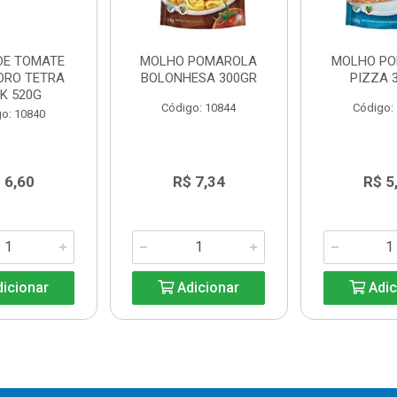
DE TOMATE
MOLHO POMAROLA
MOLHO P
ORO TETRA
BOLONHESA 300GR
PIZZA 
K 520G
Código: 10844
Código:
o: 10840
 6,60
R$ 7,34
R$ 5
icionar
Adicionar
Adic