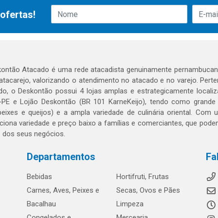
ofertas!
ontão Atacado é uma rede atacadista genuinamente pernambucana
 atacarejo, valorizando o atendimento no atacado e no varejo. Per
o, o Deskontão possui 4 lojas amplas e estrategicamente localiza
PE e Lojão Deskontão (BR 101 KarneKeijo), tendo como grande dif
peixes e queijos) e a ampla variedade de culinária oriental. Com
ciona variedade e preço baixo a famílias e comerciantes, que po
o dos seus negócios.
Departamentos
Fa
Bebidas
Hortifruti, Frutas
Carnes, Aves, Peixes e
Secas, Ovos e Pães
Bacalhau
Limpeza
Congelados e
Mercearia