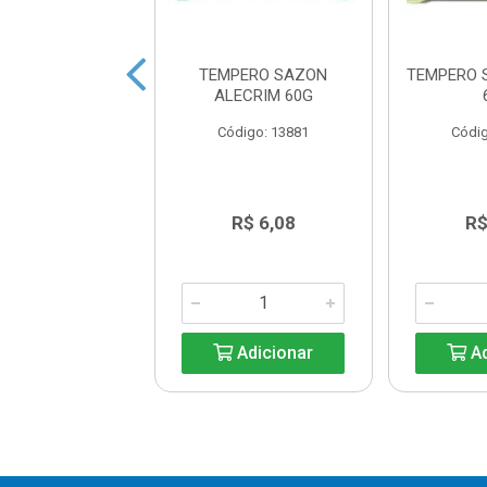
TRITURADO SEM
TEMPERO SAZON
TEMPERO 
L TEM 3KG
ALECRIM 60G
digo: 20133
Código: 13881
Códig
R$ 41,99
R$ 6,08
R$
Adicionar
Adicionar
Ad