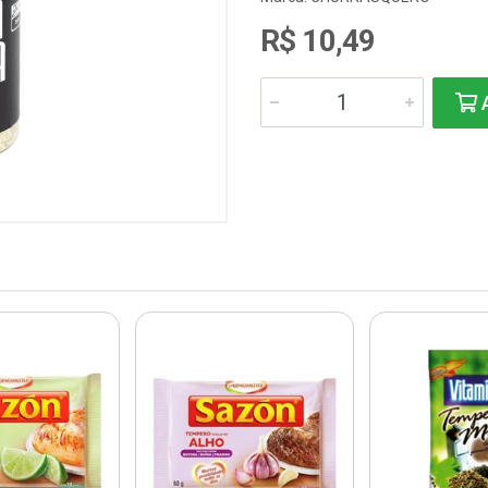
R$ 10,49
A