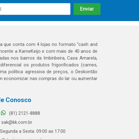
 que conta com 4 lojas no formato “cash and
tencente a KarneKeijo e com mais de 40 anos de
das nos bairros da Imbiribeira, Casa Amarela,
erencial os produtos frigorificados (carnes,
 uma política agressiva de preços, o Deskontão
dem economizar nas compras do lar ou aumentar
le Conosco
(81) 2121-8888
sak@kk.com.br
Segunda a Sexta: 09:00 as 17:00