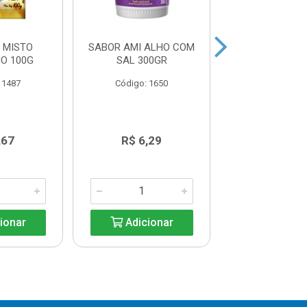
 MISTO
SABOR AMI ALHO COM
TEMPERO S
O 100G
SAL 300GR
VERMELHO 
 1487
Código: 1650
Código: 16
,67
R$ 6,29
R$ 6,2
ionar
Adicionar
Adicio