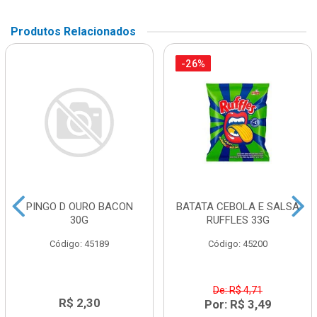
Produtos Relacionados
-26%
PINGO D OURO BACON
BATATA CEBOLA E SALSA
30G
RUFFLES 33G
Código: 45189
Código: 45200
De: R$ 4,71
R$ 2,30
Por: R$ 3,49