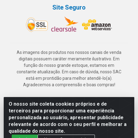
Site Seguro
As imagens dos produtos nos nossos canais de venda
digitais possuem caráter meramente ilustrativo. Em
função do nosso grande estoque, estamos em
constante atualização. Em caso de dúvida, nosso SAC
está em prontidão para melhor atendê-lo(a).
Agradecemos a compreensão e boas compras!
O nosso site coleta cookies próprios e de
Deskontão Atacado - Av. Marechal Mascarenhas de Morais, 2471 -
terceiros para proporcionar uma experiência
Imbiribeira - Recife/PE - CEP 51.150-001 - CNPJ 24.150.377/0003-
personalizada ao usuário, apresentar publicidade
57
relevante de acordo com o seu perfil e melhorar a
qualidade do nosso site.