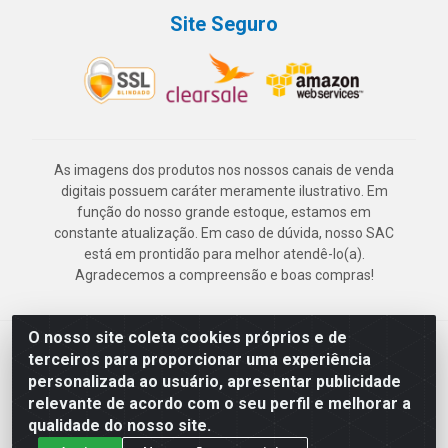
Site Seguro
As imagens dos produtos nos nossos canais de venda
digitais possuem caráter meramente ilustrativo. Em
função do nosso grande estoque, estamos em
constante atualização. Em caso de dúvida, nosso SAC
está em prontidão para melhor atendê-lo(a).
Agradecemos a compreensão e boas compras!
O nosso site coleta cookies próprios e de
Deskontão Atacado - Av. Marechal Mascarenhas de Morais, 2471 -
terceiros para proporcionar uma experiência
Imbiribeira - Recife/PE - CEP 51.150-001 - CNPJ 24.150.377/0003-
personalizada ao usuário, apresentar publicidade
57
relevante de acordo com o seu perfil e melhorar a
qualidade do nosso site.