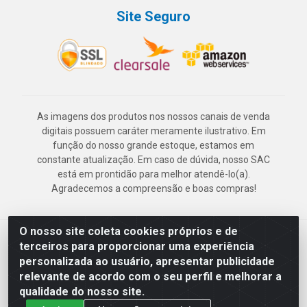
Site Seguro
As imagens dos produtos nos nossos canais de venda
digitais possuem caráter meramente ilustrativo. Em
função do nosso grande estoque, estamos em
constante atualização. Em caso de dúvida, nosso SAC
está em prontidão para melhor atendê-lo(a).
Agradecemos a compreensão e boas compras!
O nosso site coleta cookies próprios e de
Deskontão Atacado - Av. Marechal Mascarenhas de Morais, 2471 -
terceiros para proporcionar uma experiência
Imbiribeira - Recife/PE - CEP 51.150-001 - CNPJ 24.150.377/0003-
personalizada ao usuário, apresentar publicidade
57
relevante de acordo com o seu perfil e melhorar a
qualidade do nosso site.