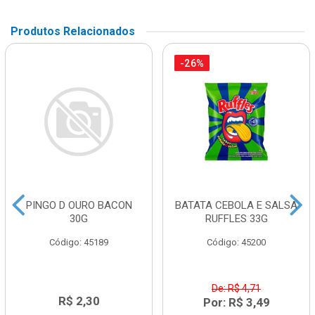
Produtos Relacionados
-26%
PINGO D OURO BACON
BATATA CEBOLA E SALSA
30G
RUFFLES 33G
Código: 45189
Código: 45200
De: R$ 4,71
R$ 2,30
Por: R$ 3,49