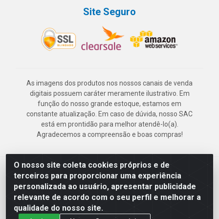
Site Seguro
As imagens dos produtos nos nossos canais de venda
digitais possuem caráter meramente ilustrativo. Em
função do nosso grande estoque, estamos em
constante atualização. Em caso de dúvida, nosso SAC
está em prontidão para melhor atendê-lo(a).
Agradecemos a compreensão e boas compras!
O nosso site coleta cookies próprios e de
Deskontão Atacado - Av. Marechal Mascarenhas de Morais, 2471 -
terceiros para proporcionar uma experiência
Imbiribeira - Recife/PE - CEP 51.150-001 - CNPJ 24.150.377/0003-
personalizada ao usuário, apresentar publicidade
57
relevante de acordo com o seu perfil e melhorar a
qualidade do nosso site.