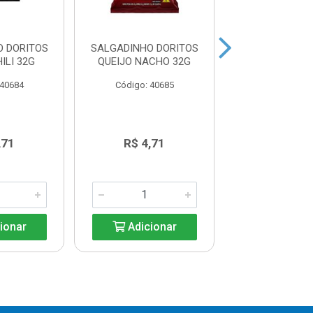
O DORITOS
SALGADINHO DORITOS
SALGADINHO D
ILI 32G
QUEIJO NACHO 32G
NACHO QUEIJ
 40684
Código: 40685
Código: 40
,71
R$ 4,71
R$ 10,4
ionar
Adicionar
Adicio