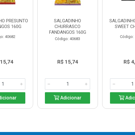
HO PRESUNTO
SALGADINHO
SALGADINH
NGOS 160G
CHURRASCO
SWEET CH
FANDANGOS 160G
o: 40682
Código:
Código: 40683
 15,74
R$ 15,74
R$ 4
icionar
Adicionar
Adic