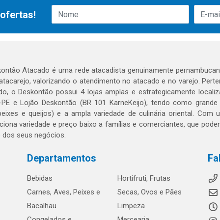
ofertas!
ontão Atacado é uma rede atacadista genuinamente pernambucana
 atacarejo, valorizando o atendimento no atacado e no varejo. Per
o, o Deskontão possui 4 lojas amplas e estrategicamente localiza
PE e Lojão Deskontão (BR 101 KarneKeijo), tendo como grande dif
peixes e queijos) e a ampla variedade de culinária oriental. Com
ciona variedade e preço baixo a famílias e comerciantes, que po
o dos seus negócios.
Departamentos
Fa
Bebidas
Hortifruti, Frutas
Carnes, Aves, Peixes e
Secas, Ovos e Pães
Bacalhau
Limpeza
Congelados e
Mercearia