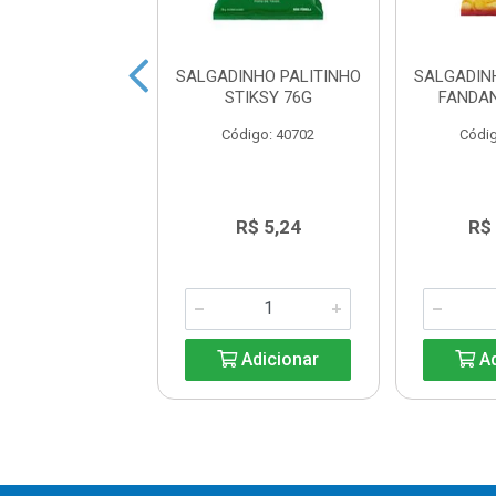
TA ORIGINAL
SALGADINHO PALITINHO
SALGADIN
ES TUBO 100G
STIKSY 76G
FANDA
digo: 42024
Código: 40702
Códig
R$ 9,96
R$ 5,24
R$
Adicionar
Adicionar
Ad