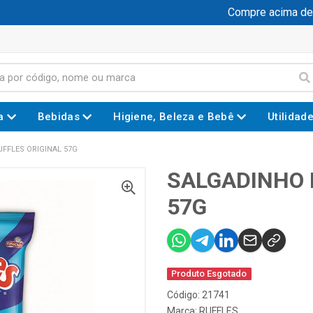
Compre acima de R$
a
Bebidas
Higiene, Beleza e Bebê
Utilidad
FFLES ORIGINAL 57G
SALGADINHO 
57G
Produto Esgotado
Código: 21741
Marca:
RUFFLES