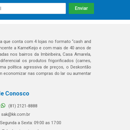
 que conta com 4 lojas no formato “cash and
tencente a KarneKeijo e com mais de 40 anos de
das nos bairros da Imbiribeira, Casa Amarela,
erencial os produtos frigorificados (carnes,
 uma política agressiva de preços, o Deskontão
dem economizar nas compras do lar ou aumentar
le Conosco
(81) 2121-8888
sak@kk.com.br
Segunda a Sexta: 09:00 as 17:00