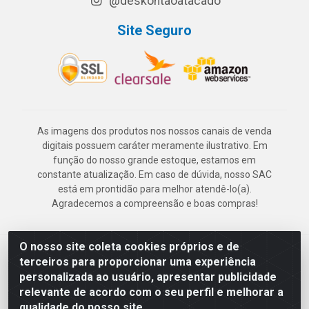
@deskontaoatacado
Site Seguro
As imagens dos produtos nos nossos canais de venda
digitais possuem caráter meramente ilustrativo. Em
função do nosso grande estoque, estamos em
constante atualização. Em caso de dúvida, nosso SAC
está em prontidão para melhor atendê-lo(a).
Agradecemos a compreensão e boas compras!
O nosso site coleta cookies próprios e de
Deskontão Atacado - Av. Marechal Mascarenhas de Morais, 2471 -
terceiros para proporcionar uma experiência
Imbiribeira - Recife/PE - CEP 51.150-001 - CNPJ 24.150.377/0003-
personalizada ao usuário, apresentar publicidade
57
relevante de acordo com o seu perfil e melhorar a
qualidade do nosso site.