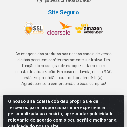
@deskontaoatacado
Site Seguro
As imagens dos produtos nos nossos canais de venda
digitais possuem caráter meramente ilustrativo. Em
função do nosso grande estoque, estamos em
constante atualização. Em caso de dúvida, nosso SAC
está em prontidão para melhor atendê-lo(a).
Agradecemos a compreensão e boas compras!
O nosso site coleta cookies próprios e de
Deskontão Atacado - Av. Marechal Mascarenhas de Morais, 2471 -
terceiros para proporcionar uma experiência
Imbiribeira - Recife/PE - CEP 51.150-001 - CNPJ 24.150.377/0003-
personalizada ao usuário, apresentar publicidade
57
relevante de acordo com o seu perfil e melhorar a
qualidade do nosso site.