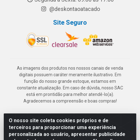
@deskontaoatacado
Site Seguro
As imagens dos produtos nos nossos canais de venda
digitais possuem caráter meramente ilustrativo. Em
função do nosso grande estoque, estamos em
constante atualização. Em caso de dúvida, nosso SAC
está em prontidão para melhor atendê-lo(a).
Agradecemos a compreensão e boas compras!
O nosso site coleta cookies próprios e de
Deskontão Atacado - Av. Marechal Mascarenhas de Morais, 2471 -
terceiros para proporcionar uma experiência
Imbiribeira - Recife/PE - CEP 51.150-001 - CNPJ 24.150.377/0003-
personalizada ao usuário, apresentar publicidade
57