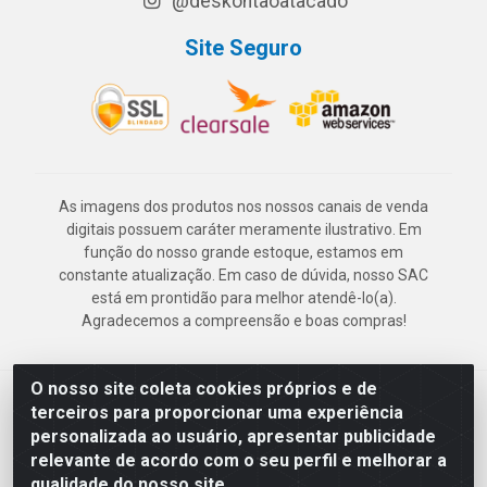
@deskontaoatacado
Site Seguro
As imagens dos produtos nos nossos canais de venda
digitais possuem caráter meramente ilustrativo. Em
função do nosso grande estoque, estamos em
constante atualização. Em caso de dúvida, nosso SAC
está em prontidão para melhor atendê-lo(a).
Agradecemos a compreensão e boas compras!
O nosso site coleta cookies próprios e de
Deskontão Atacado - Av. Marechal Mascarenhas de Morais, 2471 -
terceiros para proporcionar uma experiência
Imbiribeira - Recife/PE - CEP 51.150-001 - CNPJ 24.150.377/0003-
personalizada ao usuário, apresentar publicidade
57
relevante de acordo com o seu perfil e melhorar a
qualidade do nosso site.