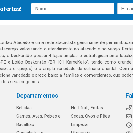
ofertas!
ontão Atacado é uma rede atacadista genuinamente pernambucana
 atacarejo, valorizando o atendimento no atacado e no varejo. Per
o, o Deskontão possui 4 lojas amplas e estrategicamente localiza
PE e Lojão Deskontão (BR 101 KarneKeijo), tendo como grande dif
peixes e queijos) e a ampla variedade de culinária oriental. Com
ciona variedade e preço baixo a famílias e comerciantes, que po
o dos seus negócios.
Departamentos
Fa
Bebidas
Hortifruti, Frutas
Carnes, Aves, Peixes e
Secas, Ovos e Pães
Bacalhau
Limpeza
Congelados e
Mercearia