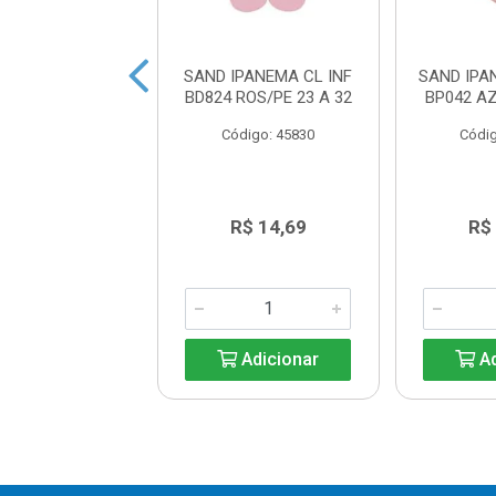
IPANEMA SURF
SAND IPANEMA CL INF
SAND IPA
1289 A/B 37 A
BD824 ROS/PE 23 A 32
BP042 AZ
44
Código: 45830
Códig
digo: 45837
R$ 25,10
R$ 14,69
R$
Adicionar
Adicionar
Ad