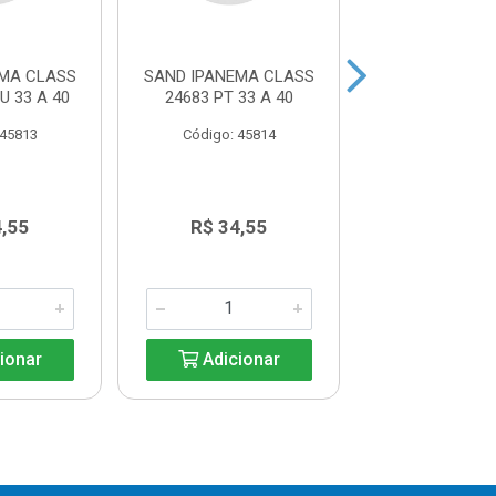
EMA CLASS
SAND IPANEMA CLASS
SAND IPANEMA
U 33 A 40
24683 PT 33 A 40
9064 PRETA 3
 45813
Código: 45814
Código: 45
4,55
R$ 34,55
R$ 14,6
ionar
Adicionar
Adicio