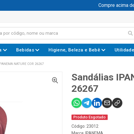
Compre acima de R
a
Bebidas
Higiene, Beleza e Bebê
Utilidad
IPANEMA NATURE COR 26267
Sandálias I
26267
Produto Esgotado
Código: 23012
Marca:
IPANEMA