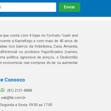
 que conta com 4 lojas no formato “cash and
tencente a KarneKeijo e com mais de 40 anos de
das nos bairros da Imbiribeira, Casa Amarela,
erencial os produtos frigorificados (carnes,
 uma política agressiva de preços, o Deskontão
dem economizar nas compras do lar ou aumentar
le Conosco
(81) 2121-8888
sak@kk.com.br
Segunda a Sexta: 09:00 as 17:00