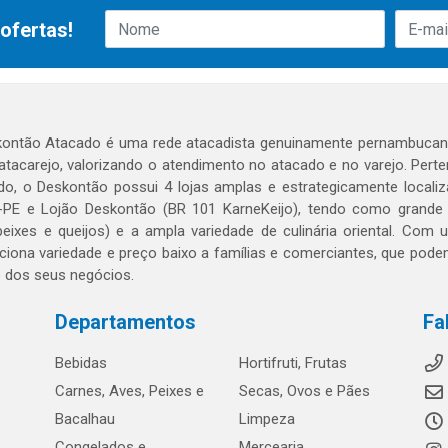
ofertas!
ontão Atacado é uma rede atacadista genuinamente pernambucana
 atacarejo, valorizando o atendimento no atacado e no varejo. Per
o, o Deskontão possui 4 lojas amplas e estrategicamente localiza
PE e Lojão Deskontão (BR 101 KarneKeijo), tendo como grande dif
peixes e queijos) e a ampla variedade de culinária oriental. Com
ciona variedade e preço baixo a famílias e comerciantes, que po
o dos seus negócios.
Departamentos
Fa
Bebidas
Hortifruti, Frutas
Carnes, Aves, Peixes e
Secas, Ovos e Pães
Bacalhau
Limpeza
Congelados e
Mercearia