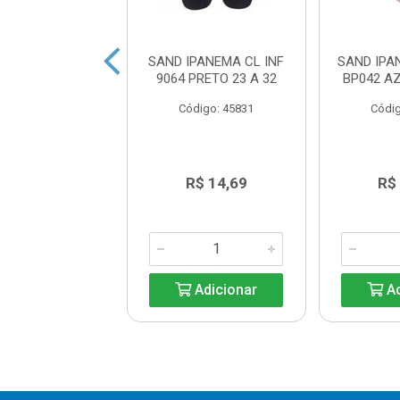
 IPANEMA CL
SAND IPANEMA CL INF
SAND IPA
718 AZ/BR 34 A
9064 PRETO 23 A 32
BP042 AZ
44
Código: 45831
Códig
digo: 45840
R$ 14,69
R$ 14,69
R$
Adicionar
Adicionar
Ad