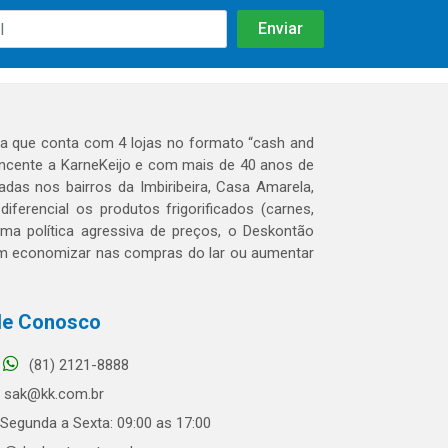
 que conta com 4 lojas no formato “cash and
tencente a KarneKeijo e com mais de 40 anos de
das nos bairros da Imbiribeira, Casa Amarela,
erencial os produtos frigorificados (carnes,
 uma política agressiva de preços, o Deskontão
dem economizar nas compras do lar ou aumentar
le Conosco
(81) 2121-8888
sak@kk.com.br
Segunda a Sexta: 09:00 as 17:00