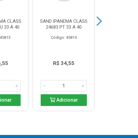
EMA CLASS
SAND IPANEMA CLASS
SAND IPANEMA
U 33 A 40
24683 PT 33 A 40
9064 PRETA 3
 45813
Código: 45814
Código: 45
4,55
R$ 34,55
R$ 14,6
ionar
Adicionar
Adicio