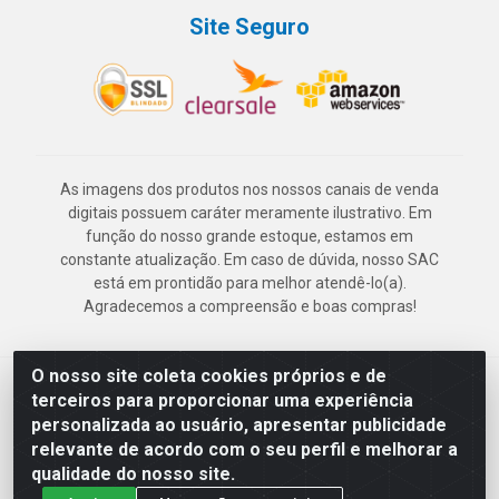
Site Seguro
As imagens dos produtos nos nossos canais de venda
digitais possuem caráter meramente ilustrativo. Em
função do nosso grande estoque, estamos em
constante atualização. Em caso de dúvida, nosso SAC
está em prontidão para melhor atendê-lo(a).
Agradecemos a compreensão e boas compras!
O nosso site coleta cookies próprios e de
Deskontão Atacado - Av. Marechal Mascarenhas de Morais, 2471 -
terceiros para proporcionar uma experiência
Imbiribeira - Recife/PE - CEP 51.150-001 - CNPJ 24.150.377/0003-
personalizada ao usuário, apresentar publicidade
57
relevante de acordo com o seu perfil e melhorar a
qualidade do nosso site.