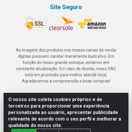
Site Seguro
As imagens dos produtos nos nossos canais de venda
digitais possuem caráter meramente ilustrativo. Em
função do nosso grande estoque, estamos em
constante atualização. Em caso de dúvida, nosso SAC
está em prontidão para melhor atendê-lo(a).
Agradecemos a compreensão e boas compras!
O nosso site coleta cookies próprios e de
Deskontão Atacado - Av. Marechal Mascarenhas de Morais, 2471 -
terceiros para proporcionar uma experiência
Imbiribeira - Recife/PE - CEP 51.150-001 - CNPJ 24.150.377/0003-
personalizada ao usuário, apresentar publicidade
57
relevante de acordo com o seu perfil e melhorar a
qualidade do nosso site.