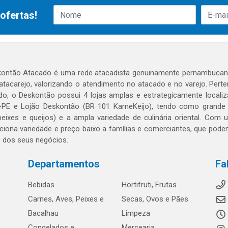
ofertas!
ontão Atacado é uma rede atacadista genuinamente pernambucana
 atacarejo, valorizando o atendimento no atacado e no varejo. Per
o, o Deskontão possui 4 lojas amplas e estrategicamente localiza
PE e Lojão Deskontão (BR 101 KarneKeijo), tendo como grande dif
peixes e queijos) e a ampla variedade de culinária oriental. Com
ciona variedade e preço baixo a famílias e comerciantes, que po
o dos seus negócios.
Departamentos
Fa
Bebidas
Hortifruti, Frutas
Carnes, Aves, Peixes e
Secas, Ovos e Pães
Bacalhau
Limpeza
Congelados e
Mercearia