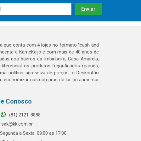
 que conta com 4 lojas no formato “cash and
tencente a KarneKeijo e com mais de 40 anos de
das nos bairros da Imbiribeira, Casa Amarela,
erencial os produtos frigorificados (carnes,
 uma política agressiva de preços, o Deskontão
dem economizar nas compras do lar ou aumentar
le Conosco
(81) 2121-8888
sak@kk.com.br
Segunda a Sexta: 09:00 as 17:00