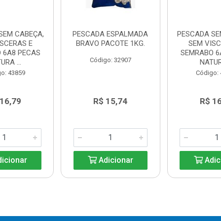
SEM CABEÇA,
PESCADA ESPALMADA
PESCADA SE
ISCERAS E
BRAVO PACOTE 1KG.
SEM VISC
 6A8 PECAS
SEMRABO 6
Código: 32907
URA ...
NATURA
o: 43859
Código:
 16,79
R$ 15,74
R$ 16
icionar
Adicionar
Adic