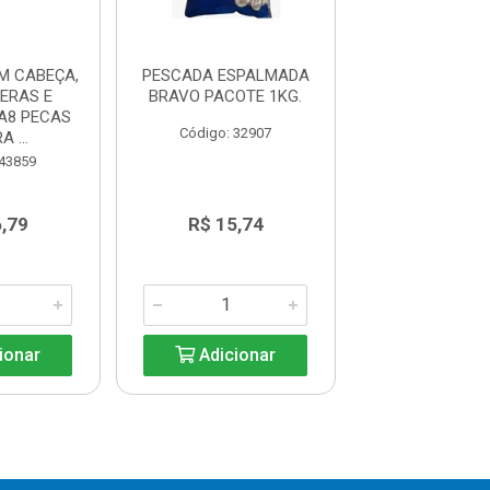
M CABEÇA,
PESCADA ESPALMADA
PESCADA SEM 
ERAS E
BRAVO PACOTE 1KG.
SEM VISCER
A8 PECAS
SEMRABO 6A8
Código: 32907
 ...
NATURA .
 43859
Código: 43
,79
R$ 15,74
R$ 16,7
ionar
Adicionar
Adicio