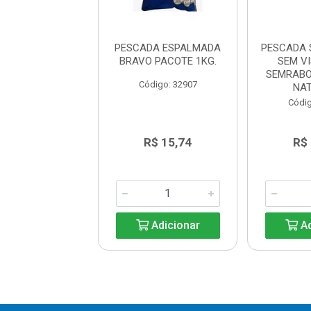
A SEM CABEÇA,
PESCADA ESPALMADA
PESCADA 
 VISCERAS E
BRAVO PACOTE 1KG.
SEM V
BO 6A8 PECAS
SEMRABO
Código: 32907
ATURA ...
NAT
digo: 43859
Códig
R$ 16,79
R$ 15,74
R$
Adicionar
Adicionar
Ad