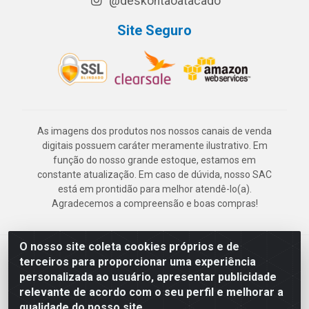
@deskontaoatacado
Site Seguro
As imagens dos produtos nos nossos canais de venda
digitais possuem caráter meramente ilustrativo. Em
função do nosso grande estoque, estamos em
constante atualização. Em caso de dúvida, nosso SAC
está em prontidão para melhor atendê-lo(a).
Agradecemos a compreensão e boas compras!
O nosso site coleta cookies próprios e de
Deskontão Atacado - Av. Marechal Mascarenhas de Morais, 2471 -
terceiros para proporcionar uma experiência
Imbiribeira - Recife/PE - CEP 51.150-001 - CNPJ 24.150.377/0003-
personalizada ao usuário, apresentar publicidade
57
relevante de acordo com o seu perfil e melhorar a
qualidade do nosso site.